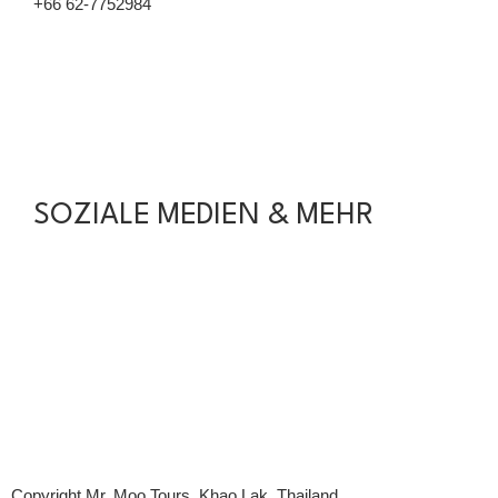
+66 62-7752984
info@mr-moo-tours-khaolak.de
SOZIALE MEDIEN & MEHR
Facebook
Holidaycheck
Tripadvisor
Google
Copyright Mr. Moo Tours, Khao Lak, Thailand