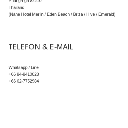
Phang-nga 82210
Thailand
(Nähe Hotel Merlin / Eden Beach / Briza / Hive / Emerald)
TELEFON & E-MAIL
Whatsapp / Line
+66 84-8410023
+66 62-7752984
info@mr-moo-tours-khaolak.de