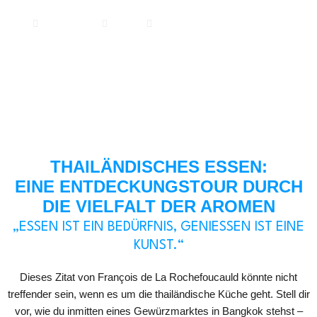
04/11/2024
08:17
Informationen zu Khao Lak
THAILÄNDISCHES ESSEN:
EINE ENTDECKUNGSTOUR DURCH
DIE VIELFALT DER AROMEN
„ESSEN IST EIN BEDÜRFNIS, GENIESSEN IST EINE K
UNST.“
Dieses Zitat von François de La Rochefoucauld könnte nicht
treffender sein, wenn es um die thailändische Küche geht. Stell dir
vor, wie du inmitten eines Gewürzmarktes in Bangkok stehst –